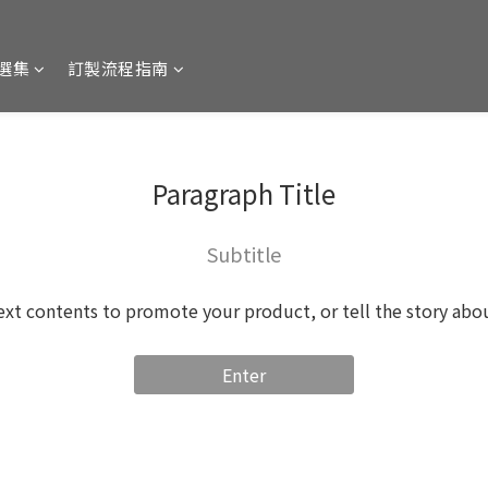
選集
訂製流程指南
Paragraph Title
Subtitle
ext contents to promote your product, or tell the story abo
Enter