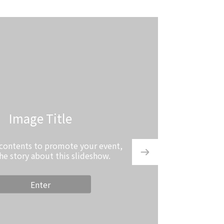
Image Title
 contents to promote your event,
the story about this slideshow.
Enter