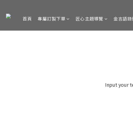
首頁
專屬訂製下單
匠心主題導覽
金言語錄
Input your t