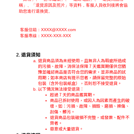
稱」、「退貨原因及照片」等資料，客服人員收到後將會協
助您進行退換貨。
 客服信箱：XXXX@XXXX.com
 客服專線：XXXX-XXX-XXX
退貨須知
退貨商品須為未經使用，且無非人為瑕疵所造成
的污損、故障，消保法保障 7 天鑑賞期僅供您猶
豫並確認商品是否符合您的需求，並非商品的試
用期；如本商店有提示您者，請保留完整的原始
包裝（含外包裝紙盒），否則恕不接受退貨。
以下情況無法接受退貨：
超過 7 天的商品鑑賞期。
商品已拆封使用，或因人為因素而產生的破
壞，如：污損、故障、損毀、磨損、擦傷、
刮傷、髒污。
退貨商品包裝破損不完整，或發票、配件不
齊者。
惡意或大量退貨。